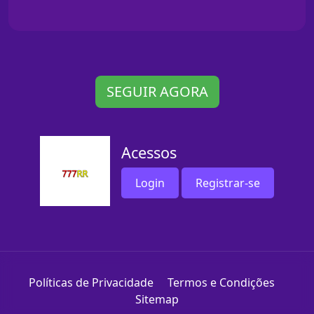
SEGUIR AGORA
Acessos
Login
Registrar-se
Políticas de Privacidade
Termos e Condições
Sitemap