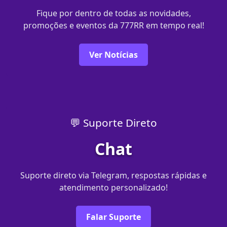
Fique por dentro de todas as novidades,
promoções e eventos da 777RR em tempo real!
Ver Notícias
💬 Suporte Direto
Chat
Suporte direto via Telegram, respostas rápidas e
atendimento personalizado!
Falar Suporte