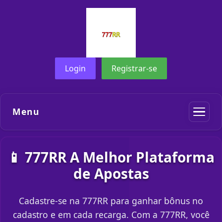
Login
Registrar-se
Menu
📱 777RR A Melhor Plataforma
de Apostas
Cadastre-se na 777RR para ganhar bônus no
cadastro e em cada recarga. Com a 777RR, você