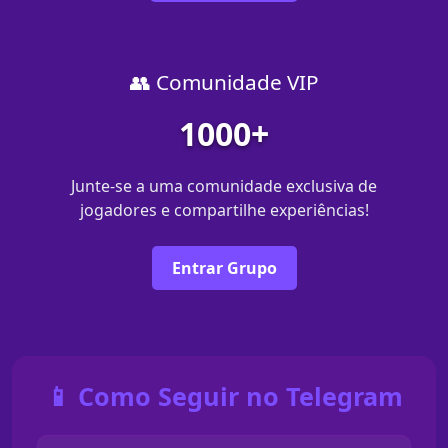
👥 Comunidade VIP
1000+
Junte-se a uma comunidade exclusiva de
jogadores e compartilhe experiências!
Entrar Grupo
📱 Como Seguir no Telegram