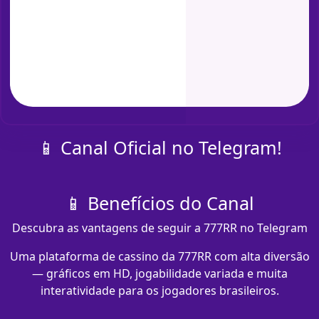
📱 Canal Oficial no Telegram!
📱 Benefícios do Canal
Descubra as vantagens de seguir a 777RR no Telegram
Uma plataforma de cassino da 777RR com alta diversão
— gráficos em HD, jogabilidade variada e muita
interatividade para os jogadores brasileiros.