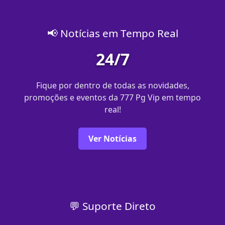
📢 Notícias em Tempo Real
24/7
Fique por dentro de todas as novidades,
promoções e eventos da 777 Pg Vip em tempo
real!
Ver Notícias
💬 Suporte Direto