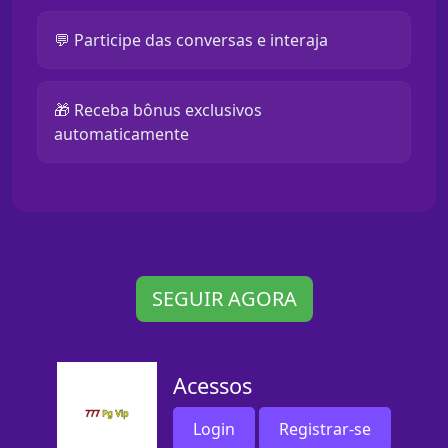
💬 Participe das conversas e interaja
🎁 Receba bônus exclusivos
automaticamente
SEGUIR AGORA
Acessos
Login
Registrar-se