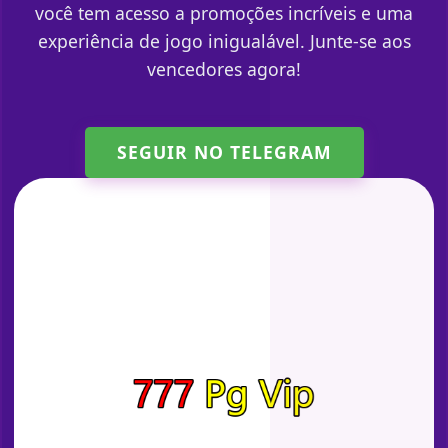
você tem acesso a promoções incríveis e uma
experiência de jogo inigualável. Junte-se aos
vencedores agora!
SEGUIR NO TELEGRAM