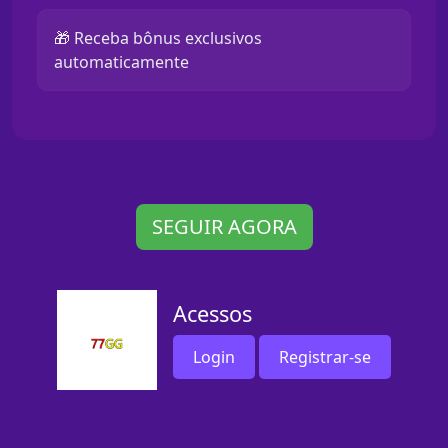
🎁 Receba bônus exclusivos
automaticamente
SEGUIR AGORA
Acessos
Login
Registrar-se