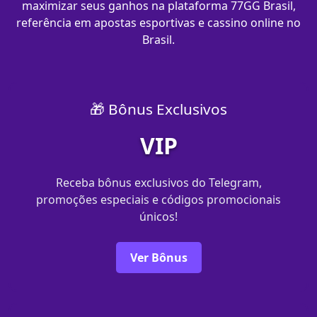
maximizar seus ganhos na plataforma 77GG Brasil,
referência em apostas esportivas e cassino online no
Brasil.
🎁 Bônus Exclusivos
VIP
Receba bônus exclusivos do Telegram,
promoções especiais e códigos promocionais
únicos!
Ver Bônus