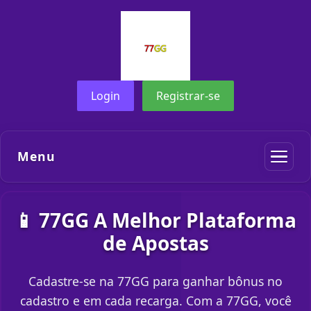
Login
Registrar-se
Menu
📱 77GG A Melhor Plataforma
de Apostas
Cadastre-se na 77GG para ganhar bônus no
cadastro e em cada recarga. Com a 77GG, você