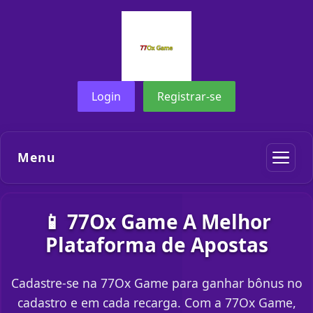
Login
Registrar-se
Menu
📱 77Ox Game A Melhor
Plataforma de Apostas
Cadastre-se na 77Ox Game para ganhar bônus no
cadastro e em cada recarga. Com a 77Ox Game,