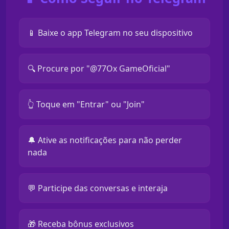
📱 Baixe o app Telegram no seu dispositivo
🔍 Procure por "@77Ox GameOficial"
👆 Toque em "Entrar" ou "Join"
🔔 Ative as notificações para não perder
nada
💬 Participe das conversas e interaja
🎁 Receba bônus exclusivos