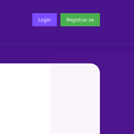
Login
Registrar-se