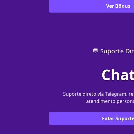
Ver Bônus
💬 Suporte Di
Cha
Suporte direto via Telegram, r
atendimento persona
Falar Suport