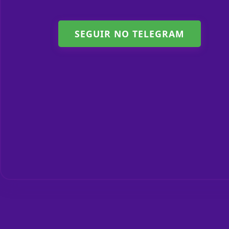
SEGUIR NO TELEGRAM