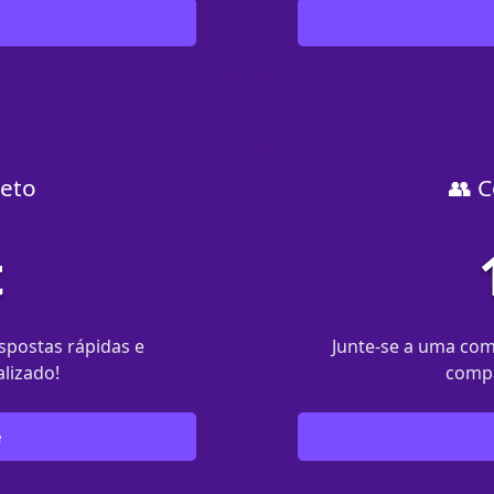
reto
👥 
t
espostas rápidas e
Junte-se a uma com
lizado!
compa
e