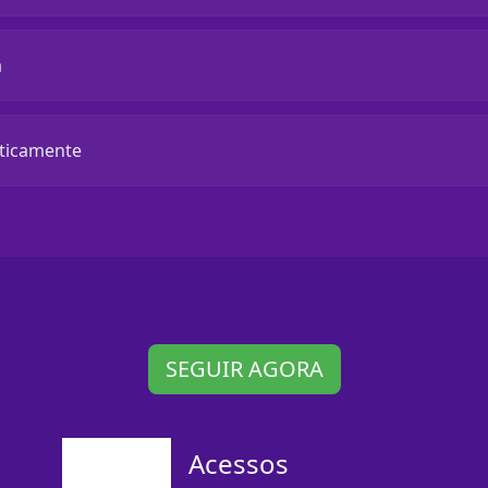
a
aticamente
SEGUIR AGORA
Acessos