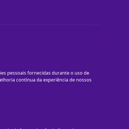
es pessoais fornecidas durante o uso de
elhoria contínua da experiência de nossos