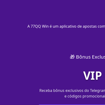
A 77QQ Win é um aplicativo de apostas com 
🎁 Bônus Exclu
VIP
Receba bônus exclusivos do Telegra
e códigos promocionai