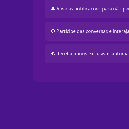
🔔 Ative as notificações para não p
💬 Participe das conversas e interaj
🎁 Receba bônus exclusivos autom