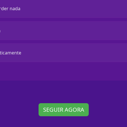
erder nada
a
aticamente
SEGUIR AGORA