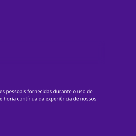
es pessoais fornecidas durante o uso de
elhoria contínua da experiência de nossos