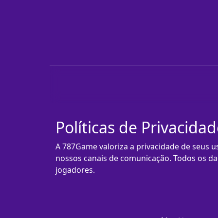
Políticas de Privacida
A 787Game valoriza a privacidade de seus 
nossos canais de comunicação. Todos os dad
jogadores.