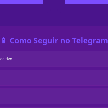
📱 Como Seguir no Telegram
ositivo