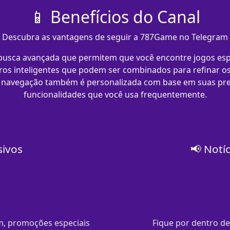
📱 Benefícios do Canal
Descubra as vantagens de seguir a 787Game no Telegram
busca avançada que permitem que você encontre jogos espe
ltros inteligentes que podem ser combinados para refinar o
 navegação também é personalizada com base em suas pref
funcionalidades que você usa frequentemente.
sivos
📢 Notí
m, promoções especiais
Fique por dentro d