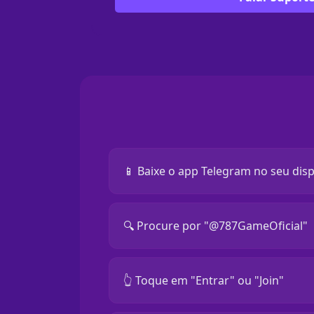
📱 Baixe o app Telegram no seu disp
🔍 Procure por "@787GameOficial"
👆 Toque em "Entrar" ou "Join"