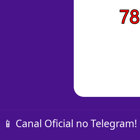
📱 Canal Oficial no Telegram!