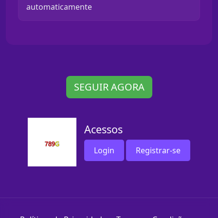
automaticamente
SEGUIR AGORA
Acessos
Login
Registrar-se