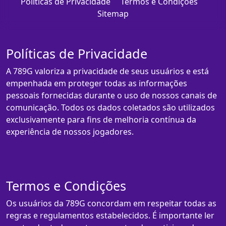
Políticas de Privacidade
Termos e Condições
Sitemap
Políticas de Privacidade
A 789G valoriza a privacidade de seus usuários e está
empenhada em proteger todas as informações
pessoais fornecidas durante o uso de nossos canais de
comunicação. Todos os dados coletados são utilizados
exclusivamente para fins de melhoria contínua da
experiência de nossos jogadores.
Termos e Condições
Os usuários da 789G concordam em respeitar todas as
regras e regulamentos estabelecidos. É importante ler