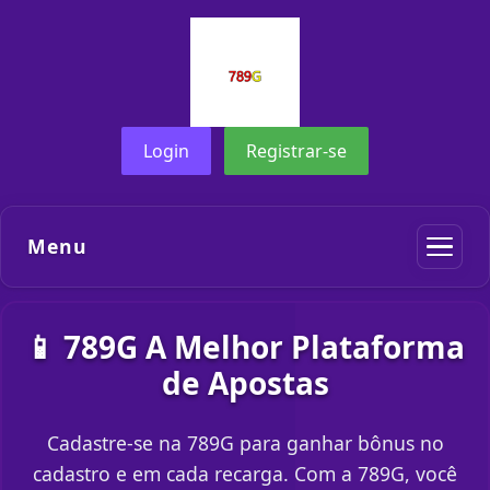
Login
Registrar-se
Menu
📱 789G A Melhor Plataforma
de Apostas
Cadastre-se na 789G para ganhar bônus no
cadastro e em cada recarga. Com a 789G, você