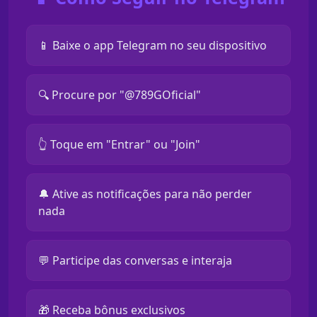
📱 Baixe o app Telegram no seu dispositivo
🔍 Procure por "@789GOficial"
👆 Toque em "Entrar" ou "Join"
🔔 Ative as notificações para não perder
nada
💬 Participe das conversas e interaja
🎁 Receba bônus exclusivos