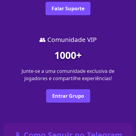
Falar Suporte
👥 Comunidade VIP
1000+
Junte-se a uma comunidade exclusiva de
jogadores e compartilhe experiências!
Entrar Grupo
📱 Como Seguir no Telegram