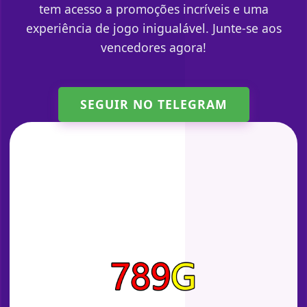
tem acesso a promoções incríveis e uma
experiência de jogo inigualável. Junte-se aos
vencedores agora!
SEGUIR NO TELEGRAM