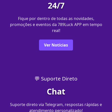
24/7
Fique por dentro de todas as novidades,
promoções e eventos da 789Luck APP em tempo
real!
Ver Notícias
💬 Suporte Direto
Chat
Suporte direto via Telegram, respostas rápidas e
atendimento personalizado!