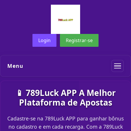
Login
Registrar-se
Menu
📱 789Luck APP A Melhor
Plataforma de Apostas
Cadastre-se na 789Luck APP para ganhar bônus
no cadastro e em cada recarga. Com a 789Luck