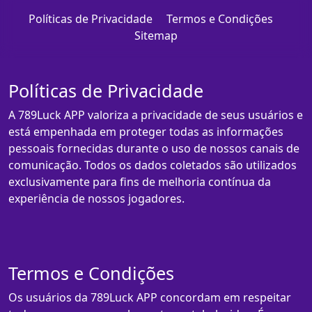
Políticas de Privacidade
Termos e Condições
Sitemap
Políticas de Privacidade
A 789Luck APP valoriza a privacidade de seus usuários e
está empenhada em proteger todas as informações
pessoais fornecidas durante o uso de nossos canais de
comunicação. Todos os dados coletados são utilizados
exclusivamente para fins de melhoria contínua da
experiência de nossos jogadores.
Termos e Condições
Os usuários da 789Luck APP concordam em respeitar