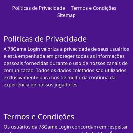
Políticas de Privacidade
Termos e Condições
Sitemap
Políticas de Privacidade
A 78Game Login valoriza a privacidade de seus usuários
e está empenhada em proteger todas as informações
pessoais fornecidas durante o uso de nossos canais de
comunicação. Todos os dados coletados são utilizados
exclusivamente para fins de melhoria contínua da
experiência de nossos jogadores.
Termos e Condições
Os usuários da 78Game Login concordam em respeitar