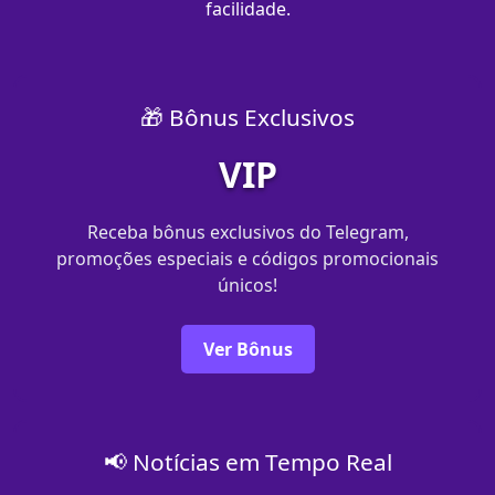
facilidade.
🎁 Bônus Exclusivos
VIP
Receba bônus exclusivos do Telegram,
promoções especiais e códigos promocionais
únicos!
Ver Bônus
📢 Notícias em Tempo Real