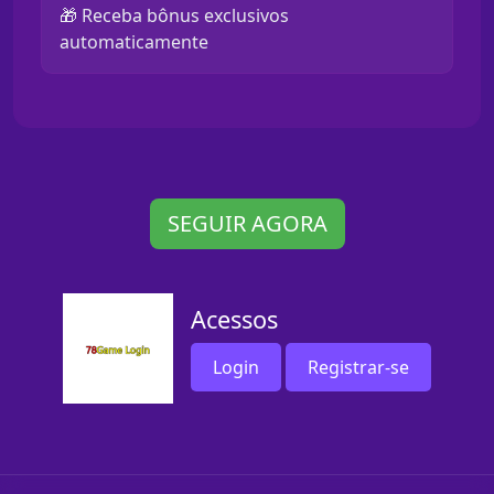
🎁 Receba bônus exclusivos
automaticamente
SEGUIR AGORA
Acessos
Login
Registrar-se