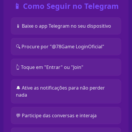
📱 Como Seguir no Telegram
📱 Baixe o app Telegram no seu dispositivo
🔍 Procure por "@78Game LoginOficial"
👆 Toque em "Entrar" ou "Join"
🔔 Ative as notificações para não perder
nada
💬 Participe das conversas e interaja