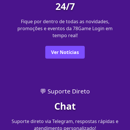
24/7
Fique por dentro de todas as novidades,
promoções e eventos da 78Game Login em
tempo real!
Ver Notícias
💬 Suporte Direto
Chat
Suporte direto via Telegram, respostas rápidas e
atendimento personalizado!