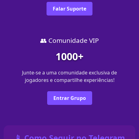
Falar Suporte
👥 Comunidade VIP
1000+
Junte-se a uma comunidade exclusiva de
jogadores e compartilhe experiências!
Entrar Grupo
📱 Como Seguir no Telegram