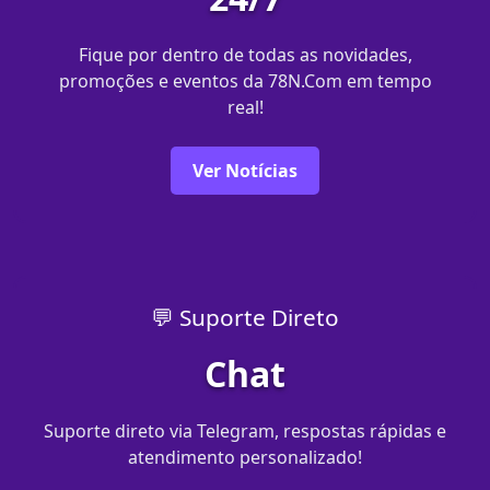
Fique por dentro de todas as novidades,
promoções e eventos da 78N.Com em tempo
real!
Ver Notícias
💬 Suporte Direto
Chat
Suporte direto via Telegram, respostas rápidas e
atendimento personalizado!