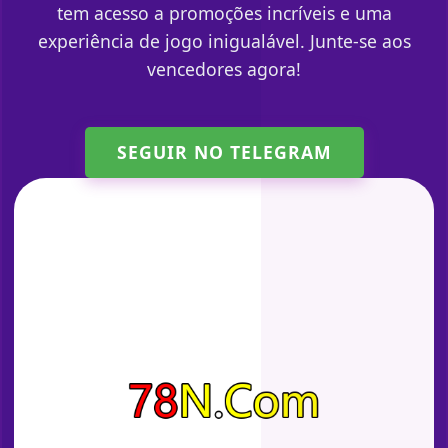
tem acesso a promoções incríveis e uma
experiência de jogo inigualável. Junte-se aos
vencedores agora!
SEGUIR NO TELEGRAM