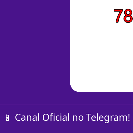
📱 Canal Oficial no Telegram!