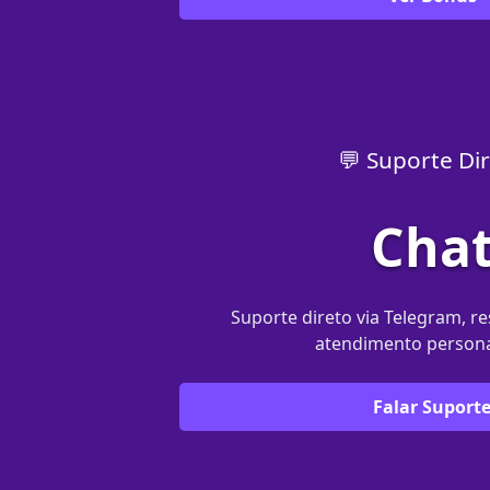
💬 Suporte Di
Cha
Suporte direto via Telegram, r
atendimento persona
Falar Suport