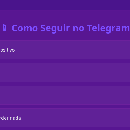
📱 Como Seguir no Telegram
ositivo
erder nada