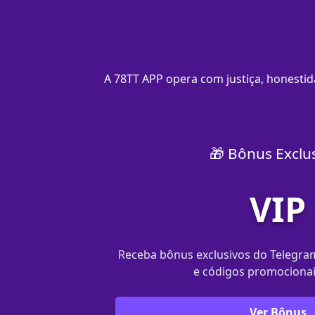
A 78TT APP opera com justiça, honestida
🎁 Bônus Exclu
VIP
Receba bônus exclusivos do Telegra
e códigos promocionai
Ver Bônus