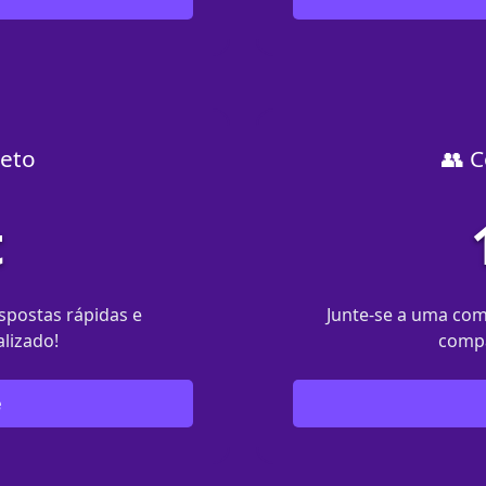
reto
👥 
t
espostas rápidas e
Junte-se a uma com
lizado!
compa
e