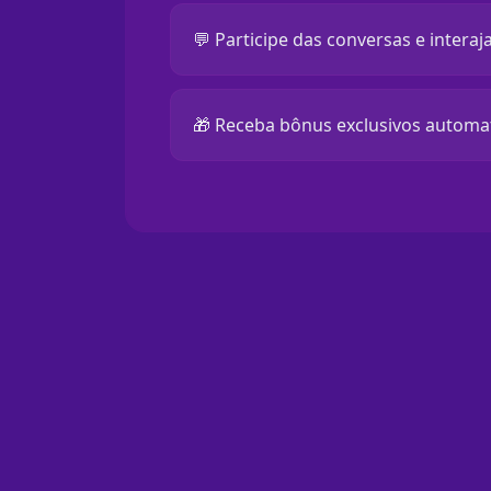
💬 Participe das conversas e interaj
🎁 Receba bônus exclusivos autom