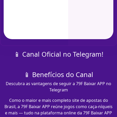
📱 Canal Oficial no Telegram!
📱 Benefícios do Canal
Descubra as vantagens de seguir a 79F Baixar APP no
Telegram
Como o maior e mais completo site de apostas do
Brasil, a 79F Baixar APP reúne jogos como caça-níqueis
e mais — tudo na plataforma online da 79F Baixar APP