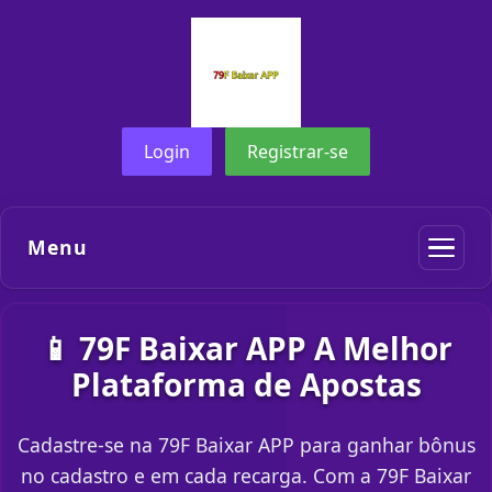
Login
Registrar-se
Menu
📱 79F Baixar APP A Melhor
Plataforma de Apostas
Cadastre-se na 79F Baixar APP para ganhar bônus
no cadastro e em cada recarga. Com a 79F Baixar