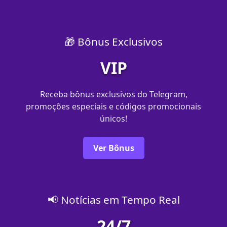
🎁 Bônus Exclusivos
VIP
Receba bônus exclusivos do Telegram,
promoções especiais e códigos promocionais
únicos!
Ver Bônus
📢 Notícias em Tempo Real
24/7