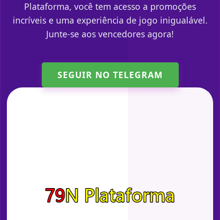
Plataforma, você tem acesso a promoções
incríveis e uma experiência de jogo inigualável.
Junte-se aos vencedores agora!
SEGUIR NO TELEGRAM