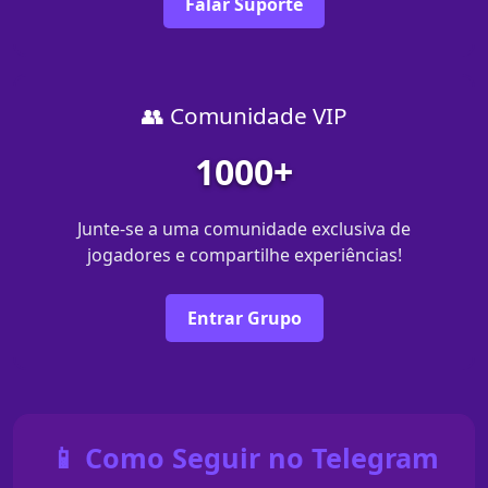
Falar Suporte
👥 Comunidade VIP
1000+
Junte-se a uma comunidade exclusiva de
jogadores e compartilhe experiências!
Entrar Grupo
📱 Como Seguir no Telegram