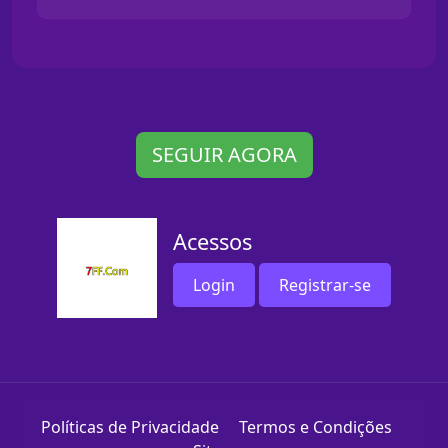
SEGUIR AGORA
Acessos
Login
Registrar-se
Políticas de Privacidade
Termos e Condições