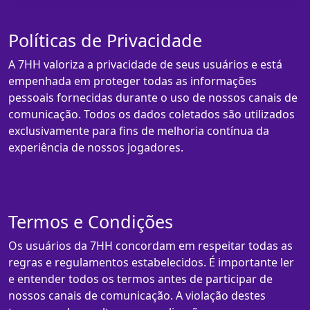
Políticas de Privacidade
A 7HH valoriza a privacidade de seus usuários e está
empenhada em proteger todas as informações
pessoais fornecidas durante o uso de nossos canais de
comunicação. Todos os dados coletados são utilizados
exclusivamente para fins de melhoria contínua da
experiência de nossos jogadores.
Termos e Condições
Os usuários da 7HH concordam em respeitar todas as
regras e regulamentos estabelecidos. É importante ler
e entender todos os termos antes de participar de
nossos canais de comunicação. A violação destes