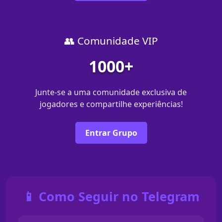
👥 Comunidade VIP
1000+
Junte-se a uma comunidade exclusiva de
jogadores e compartilhe experiências!
Entrar Grupo
📱 Como Seguir no Telegram