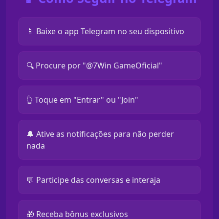
📱 Baixe o app Telegram no seu dispositivo
🔍 Procure por "@7Win GameOficial"
👆 Toque em "Entrar" ou "Join"
🔔 Ative as notificações para não perder
nada
💬 Participe das conversas e interaja
🎁 Receba bônus exclusivos