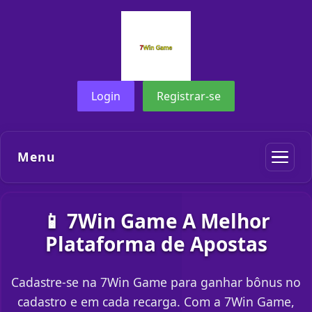
Login
Registrar-se
Menu
📱 7Win Game A Melhor
Plataforma de Apostas
Cadastre-se na 7Win Game para ganhar bônus no
cadastro e em cada recarga. Com a 7Win Game,