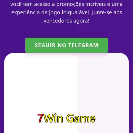
você tem acesso a promoções incríveis e uma
experiência de jogo inigualável. Junte-se aos
vencedores agora!
SEGUIR NO TELEGRAM