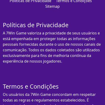
Políticas de Privacidade
Termos e Condições
Sitemap
Políticas de Privacidade
A 7Win Game valoriza a privacidade de seus usuários e
está empenhada em proteger todas as informações
pessoais fornecidas durante o uso de nossos canais de
comunicação. Todos os dados coletados são utilizados
exclusivamente para fins de melhoria contínua da
experiência de nossos jogadores.
Termos e Condições
Os usuários da 7Win Game concordam em respeitar
todas as regras e regulamentos estabelecidos. É