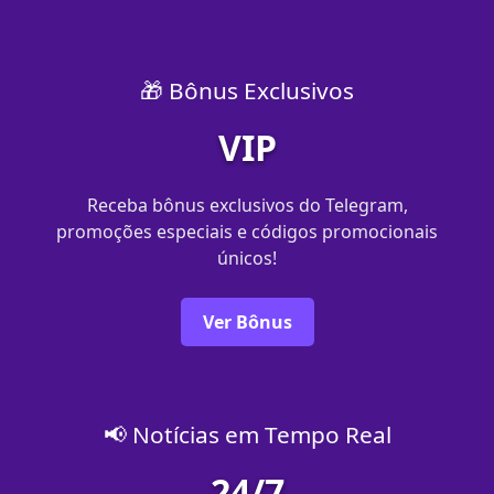
🎁 Bônus Exclusivos
VIP
Receba bônus exclusivos do Telegram,
promoções especiais e códigos promocionais
únicos!
Ver Bônus
📢 Notícias em Tempo Real
24/7