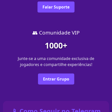
Falar Suporte
👥 Comunidade VIP
1000+
Junte-se a uma comunidade exclusiva de
jogadores e compartilhe experiências!
Entrar Grupo
📱 Como Seguir no Telegram