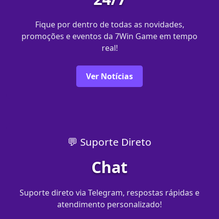
Fique por dentro de todas as novidades,
promoções e eventos da 7Win Game em tempo
real!
Ver Notícias
💬 Suporte Direto
Chat
Suporte direto via Telegram, respostas rápidas e
atendimento personalizado!