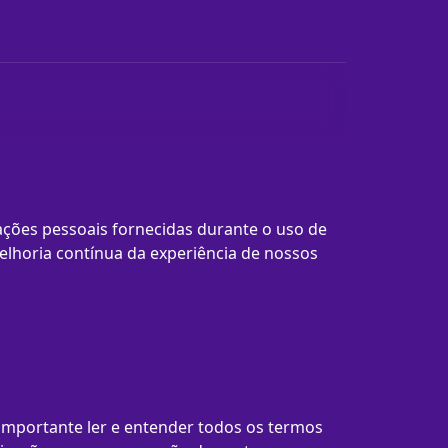
ções pessoais fornecidas durante o uso de
elhoria contínua da experiência de nossos
importante ler e entender todos os termos