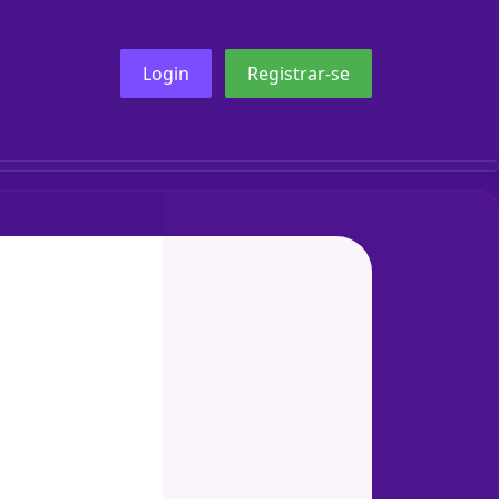
Login
Registrar-se