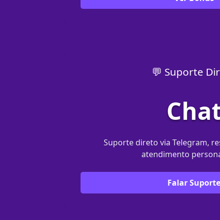
💬 Suporte Di
Cha
Suporte direto via Telegram, r
atendimento persona
Falar Suport