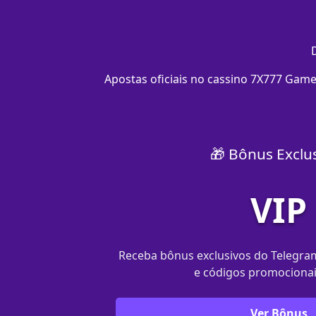
Apostas oficiais no cassino 7X777 Game 
🎁 Bônus Exclu
VIP
Receba bônus exclusivos do Telegra
e códigos promocionai
Ver Bônus