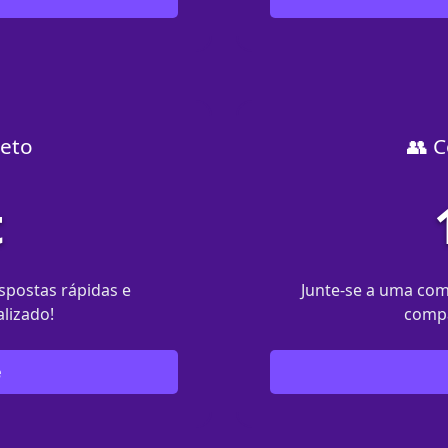
reto
👥 
t
espostas rápidas e
Junte-se a uma com
lizado!
compa
e