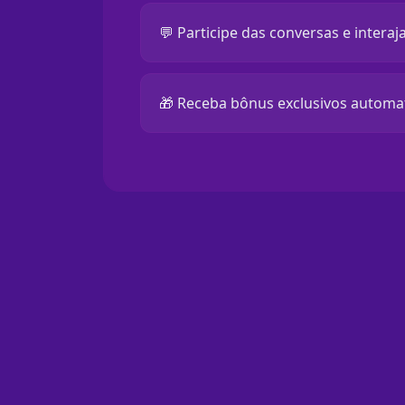
💬 Participe das conversas e interaj
🎁 Receba bônus exclusivos autom