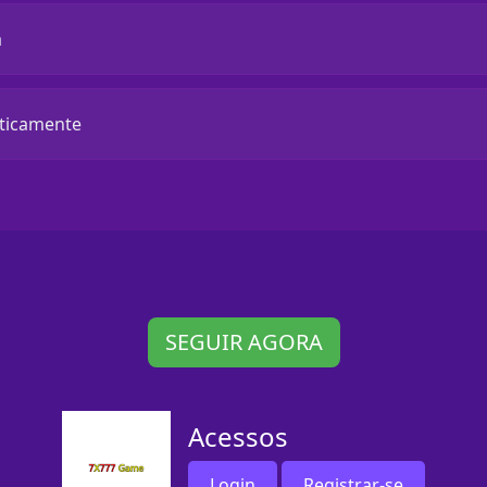
a
aticamente
SEGUIR AGORA
Acessos
Login
Registrar-se