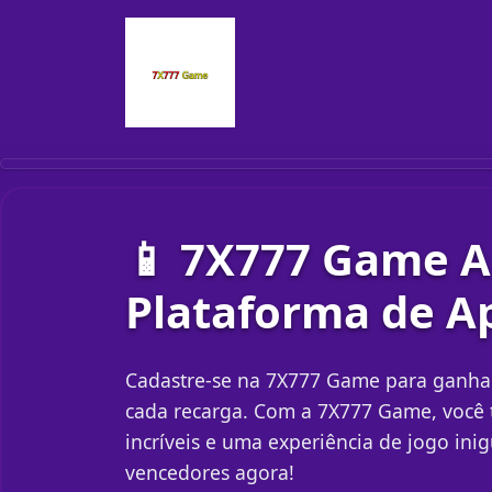
📱 7X777 Game A
Plataforma de A
Cadastre-se na 7X777 Game para ganha
cada recarga. Com a 7X777 Game, você
incríveis e uma experiência de jogo inig
vencedores agora!