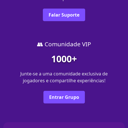
Falar Suporte
👥 Comunidade VIP
1000+
Junte-se a uma comunidade exclusiva de
jogadores e compartilhe experiências!
Entrar Grupo