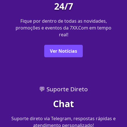
24/7
Fique por dentro de todas as novidades,
promoções e eventos da 7XX.Com em tempo
real!
Ver Notícias
💬 Suporte Direto
Chat
Suporte direto via Telegram, respostas rápidas e
atendimento personalizado!