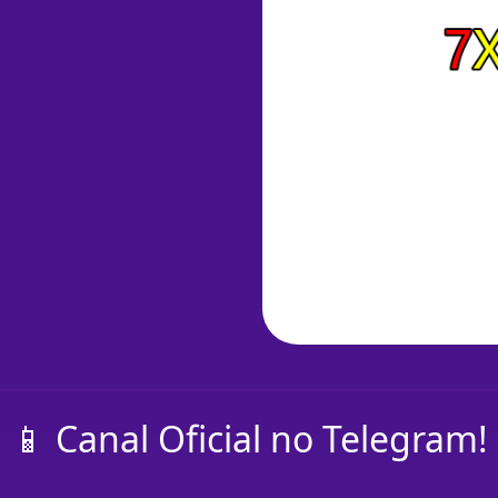
📱 Canal Oficial no Telegram!