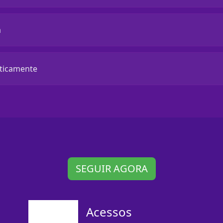
a
aticamente
SEGUIR AGORA
Acessos