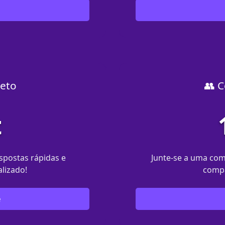
reto
👥 
t
espostas rápidas e
Junte-se a uma com
lizado!
compa
e